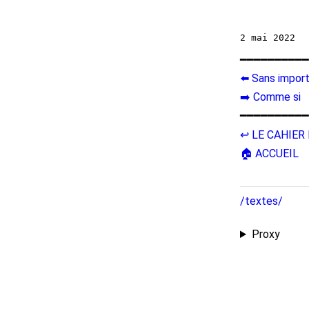
━━━━━━━━━━
⬅️ Sans impor
➡️ Comme si
━━━━━━━━━━
↩️ LE CAHIE
🏠 ACCUEIL
/textes/
Proxy