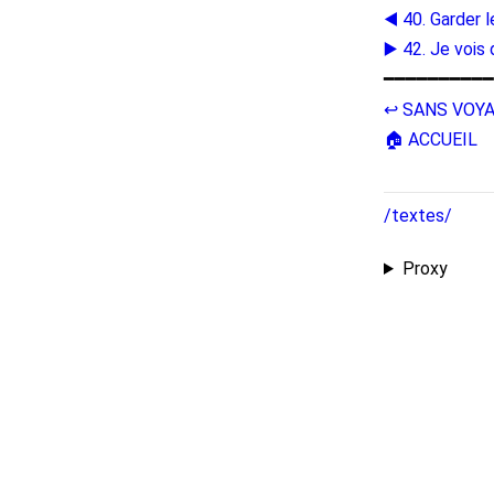
◀️ 40. Garder 
▶️ 42. Je vois
━━━━━━━━━━
↩️ SANS VOY
🏠 ACCUEIL
/textes/
Proxy