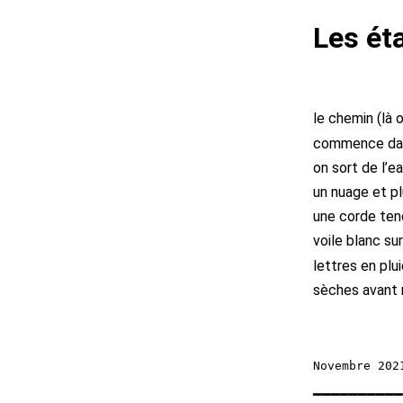
Les ét
le chemin (là 
commence dans
on sort de l’e
un nuage et p
une corde tend
voile blanc su
lettres en pl
sèches avant 
━━━━━━━━━━