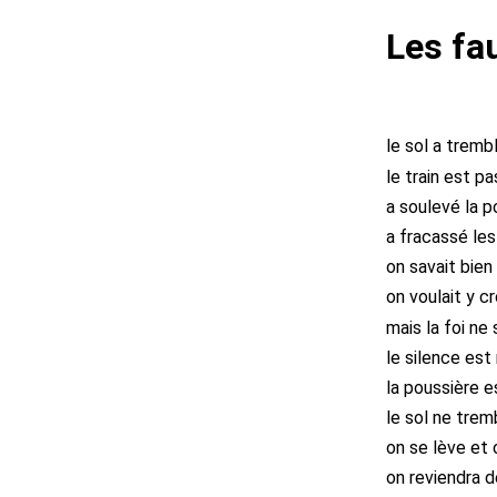
Les fa
le sol a tremb
le train est p
a soulevé la p
a fracassé le
on savait bien 
on voulait y cr
mais la foi ne 
le silence est
la poussière 
le sol ne trem
on se lève et 
on reviendra d