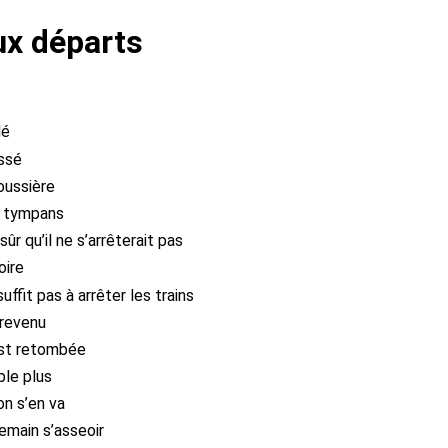
ux départs
lé
assé
oussière
s tympans
sûr qu’il ne s’arrêterait pas
oire
suffit pas à arrêter les trains
 revenu
est retombée
ble plus
on s’en va
emain s’asseoir