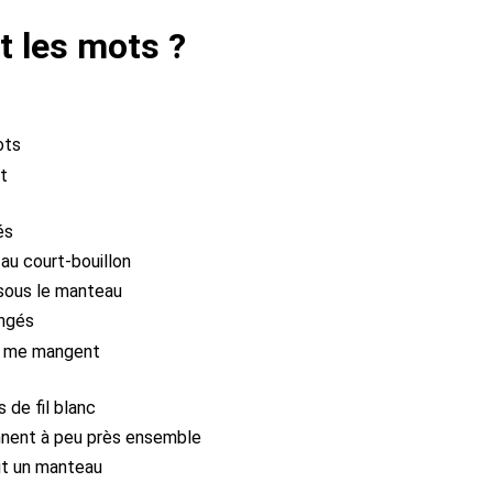
t les mots ?
ots
it
és
 au court-bouillon
 sous le manteau
angés
ne me mangent
s de fil blanc
ennent à peu près ensemble
ait un manteau