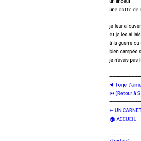
un linceul
une cotte de 
je leur ai ouve
et je les ai lai
à la guerre ou 
bien campés s
je n’avais pas 
━━━━━━━━━━
◀️ Toi je t’aim
⏮ (Retour à S
━━━━━━━━━━
↩️ UN CARNE
🏠 ACCUEIL
/textes/