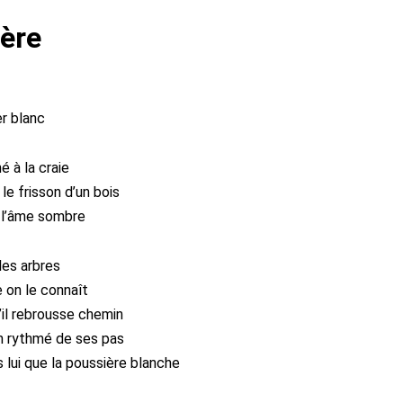
ère
er blanc
 à la craie
le frisson d’un bois
 l’âme sombre
 les arbres
e on le connaît
’il rebrousse chemin
on rythmé de ses pas
s lui que la poussière blanche