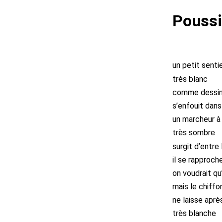
Poussi
un petit senti
très blanc
comme dessiné
s’enfouit dans 
un marcheur à
très sombre
surgit d’entre
il se rapproch
on voudrait qu
mais le chiff
ne laisse aprè
très blanche