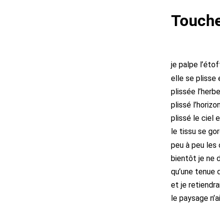
Touch
je palpe l’éto
elle se plisse 
plissée l’herb
plissé l’horiz
plissé le ciel
le tissu se go
peu à peu les 
bientôt je ne d
qu’une tenue 
et je retiendra
le paysage n’a