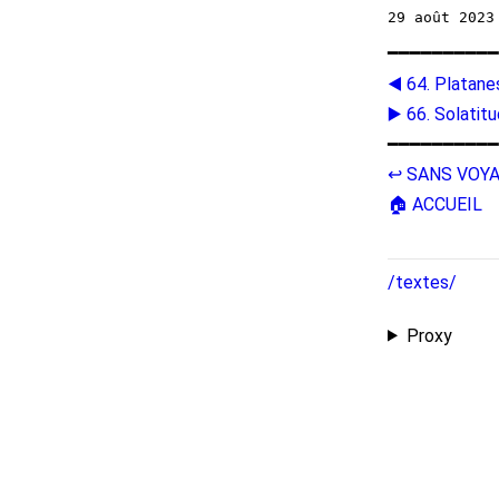
━━━━━━━━━━
◀️ 64. Platane
▶️ 66. Solatit
━━━━━━━━━━
↩️ SANS VOY
🏠 ACCUEIL
/textes/
Proxy