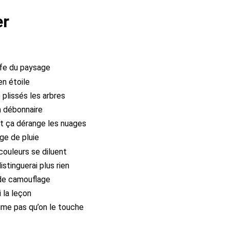
er
ffe du paysage
en étoile
e plissés les arbres
on débonnaire
 et ça dérange les nuages
rge de pluie
couleurs se diluent
istinguerai plus rien
de camouflage
i la leçon
ime pas qu’on le touche