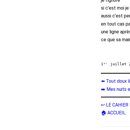
je l’ignore
si c’est moi j
aussi c’est pe
en tout cas pa
une ligne après
ce que sa mai
━━━━━━━━━━
⬅️ Tout doux l
➡️ Mes nuits e
━━━━━━━━━━
↩️ LE CAHIE
🏠 ACCUEIL